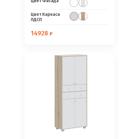
Цвет Фасада
Цвет Каркаса
ЛДСП
14928