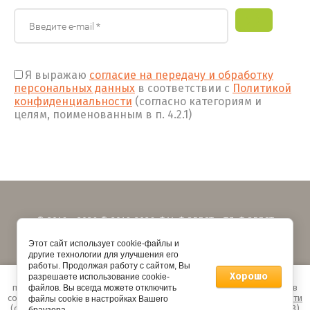
Я выражаю
согласие на передачу и обработку
персональных данных
в соответствии с
Политикой
конфиденциальности
(согласно категориям и
целям, поименованным в п. 4.2.1)
© 2016 - 2026 © 2016-2026 ФМ ФОРЕСТ - ТД ФОРЕСТ
Политика конфиденциальности
Этот сайт использует cookie-файлы и
другие технологии для улучшения его
работы. Продолжая работу с сайтом, Вы
Хорошо
Этот сайт использует файлы cookie и метаданные. Продолжая
разрешаете использование cookie-
просматривать его, вы соглашаетесь на использование нами файлов
файлов. Вы всегда можете отключить
cookie и метаданных в соответствии с
Политикой конфиденциальности
файлы cookie в настройках Вашего
(согласно категориям и целям обработки ПД, поименованным в п. 4.3)