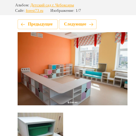
Альбом:
Детский сад г. Чебоксары
Сайт:
forest73.ru
Изображение: 1/7
Предыдущее
Следующее