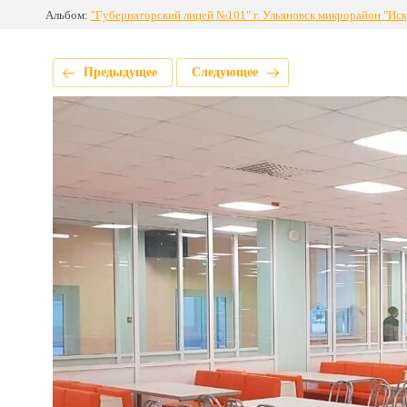
Альбом:
"Губернаторский лицей №101" г. Ульяновск микрорайон "Иск
Предыдущее
Следующее