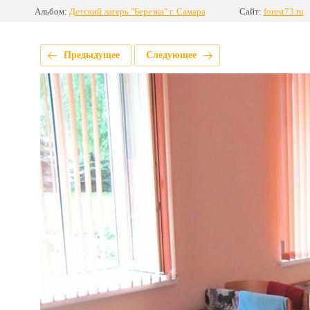
Альбом:
Детский лагерь "Березка" г. Самара
Сайт:
forest73.ru
Предыдущее
Следующее