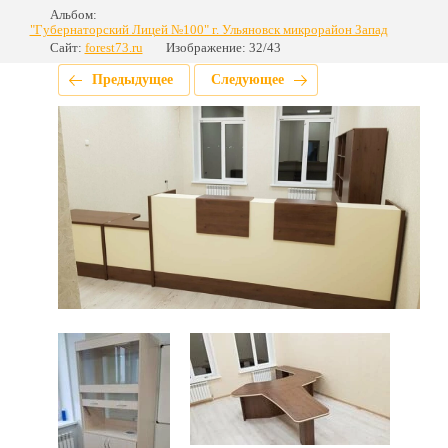
Альбом:
"Губернаторский Лицей №100" г. Ульяновск микрорайон Запад
Сайт:
forest73.ru
Изображение: 32/43
Предыдущее
Следующее