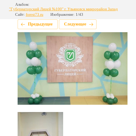
Альбом:
"Губернаторский Лицей №100" г. Ульяновск микрорайон Запад
Сайт:
forest73.ru
Изображение: 1/43
Предыдущее
Следующее