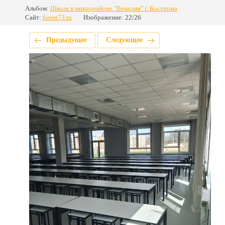
Альбом:
Школа в микрорайоне "Венеция" г. Кострома
Сайт:
forest73.ru
Изображение: 22/26
Предыдущее
Следующее