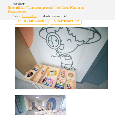
Альбом:
Детский сад "Академия детства" пос. Зима Южная, г.
Владивосток
Сайт:
forest73.ru
Изображение: 4/9
Предыдущее
Следующее